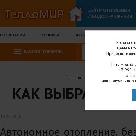
ЦЕНТР ОТОПЛЕНИЯ
И ВОДОСНАБЖЕНИЯ
О КОМПАНИИ
ОТЗЫВЫ
АКЦИИ И СКИДКИ
ОПЛА
В связи с
цены на т
КАТАЛОГ ТОВАРОВ
Приносим извин
Цены можно у
+7-999-4
по e-m
Главная
Полезные статьи
или получить всю 
КАК ВЫБРАТЬ ОТ
19.05.2016
Автономное отопление, без