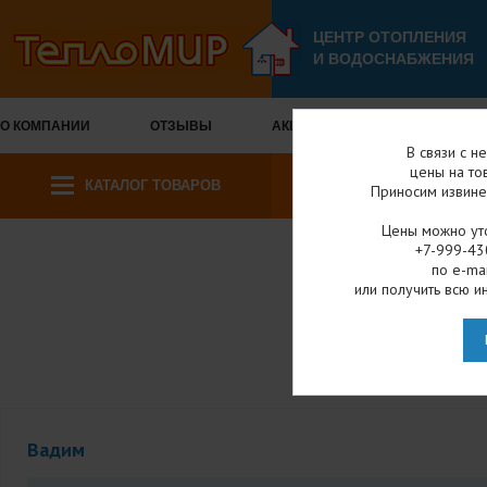
ЦЕНТР ОТОПЛЕНИЯ
И ВОДОСНАБЖЕНИЯ
О КОМПАНИИ
ОТЗЫВЫ
АКЦИИ И СКИДКИ
ОПЛА
В связи с н
цены на то
КАТАЛОГ ТОВАРОВ
Приносим извине
Цены можно уто
+7-999-43
по e-mai
Гла
или получить всю и
О
Вадим