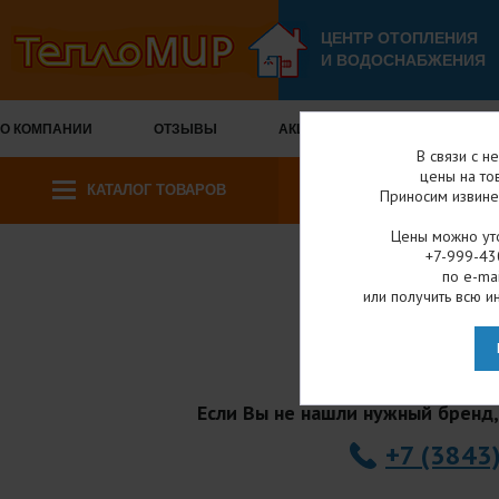
ЦЕНТР ОТОПЛЕНИЯ
И ВОДОСНАБЖЕНИЯ
О КОМПАНИИ
ОТЗЫВЫ
АКЦИИ И СКИДКИ
ОПЛА
В связи с н
цены на то
КАТАЛОГ ТОВАРОВ
Приносим извине
Цены можно уто
+7-999-43
по e-mai
Гла
или получить всю и
РЕМОН
Если Вы не нашли нужный бренд,
+7 (3843