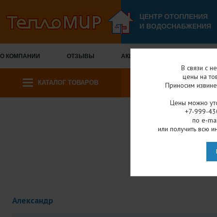
ЦЕНТР ОТОПЛЕНИЯ
И ВОДОСНАБЖЕНИЯ
О КОМПАНИИ
ОТЗЫВЫ
АКЦИИ И СКИДКИ
ОПЛА
В связи с н
цены на то
КАТАЛОГ ТОВАРОВ
Приносим извине
Цены можно уто
+7-999-43
по e-mai
Гла
или получить всю и
О
Александр