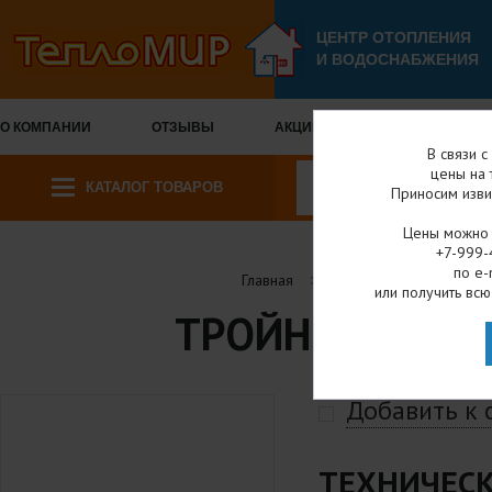
ЦЕНТР ОТОПЛЕНИЯ
И ВОДОСНАБЖЕНИЯ
О КОМПАНИИ
ОТЗЫВЫ
АКЦИИ И СКИДКИ
ОПЛА
В связи 
цены на 
КАТАЛОГ ТОВАРОВ
Приносим изви
Цены можно у
+7-999-
по e-
Главная
Каталог товаров
или получить всю
ТРОЙНИК ПНД Н
Добавить к
ТЕХНИЧЕСК