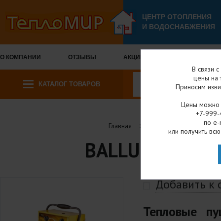
ЦЕНТР ОТОПЛЕНИЯ
И ВОДОСНАБЖЕНИЯ
О КОМПАНИИ
ОТЗЫВЫ
АКЦИИ И СКИДКИ
ОПЛА
В связи 
цены на 
КАТАЛОГ ТОВАРОВ
Приносим изви
Цены можно у
+7-999-
по e-
Главная
Каталог товаров
или получить всю
BALLU ТЕПЛОВ
Добавить к
Тепловые п