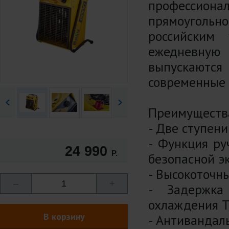
профессион
прямоугольн
российским
ежедневную
выпускаютс
современные 
Преимуществ
- Две ступен
- Функция ру
24 990
Р.
безопасной э
- Высокоточн
–
1
+
- Задержка
охлаждения Т
В корзину
- Антивандал