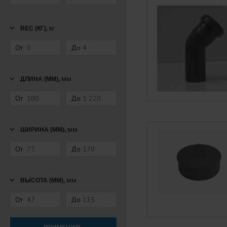
кг
ВЕС (КГ),
От
До
мм
ДЛИНА (ММ),
От
До
мм
ШИРИНА (ММ),
От
До
мм
ВЫСОТА (ММ),
От
До