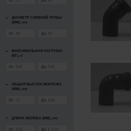
От
До
ДИАМЕТР СЛИВНОЙ ТРУБЫ
мм
(ММ),
От
До
МАКСИМАЛЬНАЯ НАГРУЗКА
кг
(КГ),
От
До
ОБЩАЯ ВЫСОТА МОНТАЖА
мм
(ММ),
От
До
мм
ДЛИНА ЖЕЛОБА (ММ),
От
До