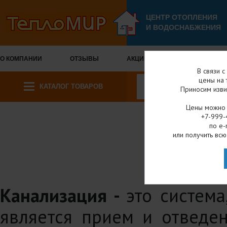
ЦЕНТР ОТОПЛЕНИЯ
И ВОДОСНАБЖЕНИЯ
О КОМПАНИИ
ОТЗЫВЫ
АКЦИИ И СКИДКИ
ОПЛА
В связи 
цены на 
КАТАЛОГ ТОВАРОВ
Приносим изви
Цены можно у
+7-999-
по e-
Главная
Кат
или получить всю
КАНА
Канализация -
это систем
является прием и отведе