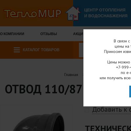
ЦЕНТР ОТОПЛЕНИЯ
И ВОДОСНАБЖЕНИЯ
О КОМПАНИИ
ОТЗЫВЫ
АКЦИИ И СКИДКИ
ОПЛА
В связи 
цены на 
КАТАЛОГ ТОВАРОВ
Приносим изви
Цены можно у
+7-999-
по e-
Главная
Каталог товаров
или получить всю
ОТВОД 110/87° ОДНОР
Добавить к
ТЕХНИЧЕСК