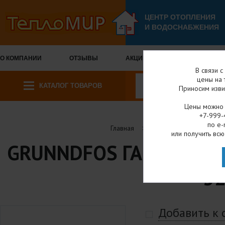
ЦЕНТР ОТОПЛЕНИЯ
И ВОДОСНАБЖЕНИЯ
О КОМПАНИИ
ОТЗЫВЫ
АКЦИИ И СКИДКИ
ОПЛА
В связи 
цены на 
КАТАЛОГ ТОВАРОВ
Приносим изви
Цены можно у
+7-999-
по e-
Главная
Каталог товаров
или получить всю
GRUNNDFOS ГАЙКА 1 1/
32
Добавить к