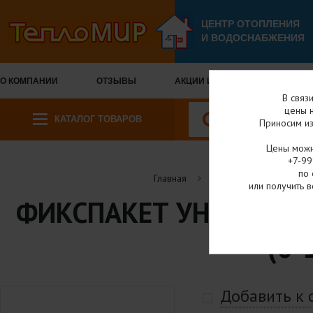
ЦЕНТР ОТОПЛЕНИЯ
И ВОДОСНАБЖЕНИЯ
О КОМПАНИИ
ОТЗЫВЫ
АКЦИИ И СКИДКИ
ОПЛА
В связ
цены н
КАТАЛОГ ТОВАРОВ
Приносим из
Цены можн
+7-99
по 
Главная
Каталог товаров
или получить в
ФИКСПАКЕТ УНИВЕРСАЛ
(0-
Добавить к