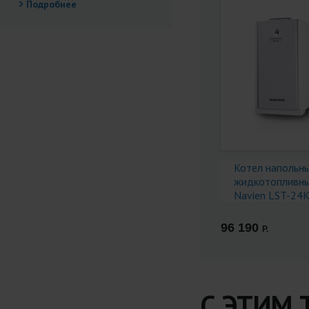
Подробнее
Котел напольн
жидкотопливн
Navien LST-24
White, Inox,
двухконтурный.
96 190
Р.
С ЭТИМ