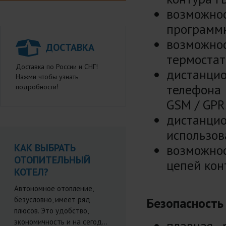
возможн
программн
возможн
ДОСТАВКА
термостата
Доставка по России и СНГ!
дистанц
Нажми чтобы узнать
телефона
подробности!
GSM / GPR
дистанцио
использов
КАК ВЫБРАТЬ
возможно
ОТОПИТЕЛЬНЫЙ
цепей кон
КОТЕЛ?
Автономное отопление,
безусловно, имеет ряд
Безопасность
плюсов. Это удобство,
экономичность и на сегод...
плавная 