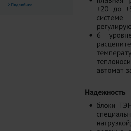
Подробнее
+20 до +
системе
регулиру
6 уровн
расцепит
темпера
теплоноси
автомат з
Надежность
блоки ТЭ
специал
нагрузкой