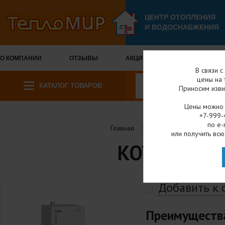
ЦЕНТР ОТОПЛЕНИЯ
И ВОДОСНАБЖЕНИЯ
О КОМПАНИИ
ОТЗЫВЫ
АКЦИИ И СКИДКИ
ОПЛА
В связи 
цены на 
КАТАЛОГ ТОВАРОВ
Приносим изви
Цены можно у
+7-999-
по e-
Главная
Каталог товаров
или получить всю
КОТЕЛ ZOTA [
Добавить к
Преимущества