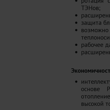
ротация 
ТЭНов;
расширен
защита бл
возмож
теплоноси
рабочее д
расширенн
Экономичнос
интеллек
основе P
отопление
высокой т