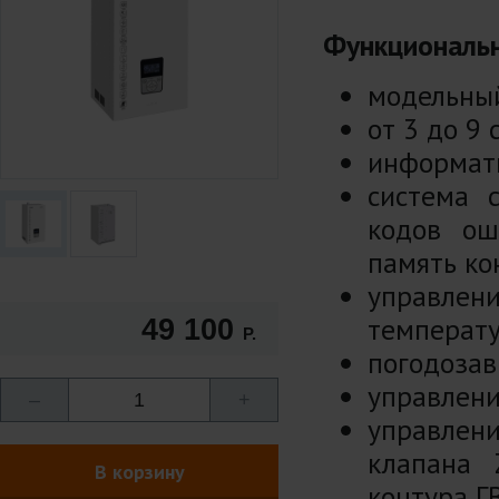
Функциональ
модельный
от 3 до 9
информат
система 
кодов ош
память ко
управле
температу
49 100
Р.
погодозав
управлени
–
1
+
управлен
клапана 
В корзину
контура Г