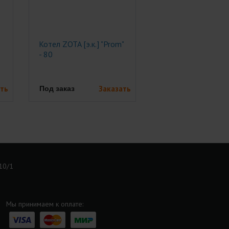
Котел ZOTA [э.к.] "Prom"
- 80
ть
Заказать
Под заказ
 10/1
Мы принимаем к оплате: