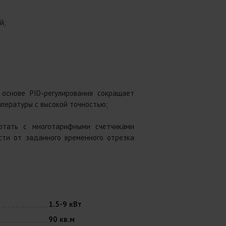
й;
основе PID-регулирования сокращает
пературы с высокой точностью;
отать с многотарифными счетчиками
сти от заданного временного отрезка
1.5-9 кВт
90 кв.м