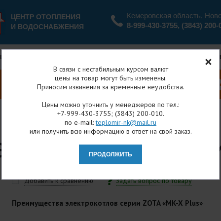
Кемеровская область, Нов
ЦЕНТР ОТОПЛЕНИЯ
8-999-430-3755
,
(3843) 200-
И ВОДОСНАБЖЕНИЯ
ЦИИ И СКИДКИ
ОПЛАТА И ДОСТАВКА
ВОЗВРАТ
В связи с нестабильным курсом валют
цены на товар могут быть изменены.
Приносим извинения за временные неудобства.
Цены можно уточнить у менеджеров по тел.:
+7-999-430-3755; (3843) 200-010.
по e-mail:
teplomir-nk@mail.ru
я
Каталог товаров
Котлы отопительные
Электрокотлы
или получить всю информацию в ответ на свой заказ.
Э.К.] МК-X PLUS - 9 (МИ
Добавить к сравнению
Задать вопрос по товару
Преимущества электрокотлов серии ZOTA «MK-X Plus»