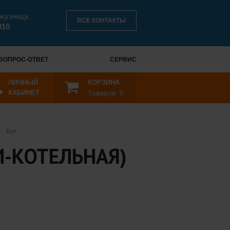
окузнецк
ВСЕ КОНТАКТЫ
010
ВОПРОС-ОТВЕТ
СЕРВИС
ЛИЧНЫЙ
КОРЗИНА
КАБИНЕТ
Товаров:
0
Котел ZOTA [э.к.] МК-X Plus - 9 (Мини-котельная)
НИ-КОТЕЛЬНАЯ)