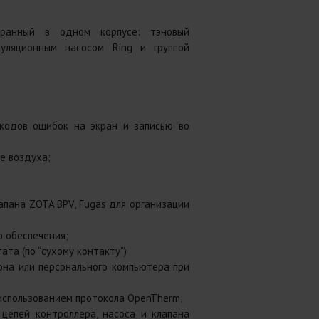
бранный в одном корпусе: тэновый
куляционным насосом Ring и группой
кодов ошибок на экран и записью во
е воздуха;
пана ZOTA BPV, Fugas для организации
 обеспечения;
та (по “сухому контакту”)
она или персонального компьютера при
использованием протокола OpenTherm;
цепей контроллера, насоса и клапана