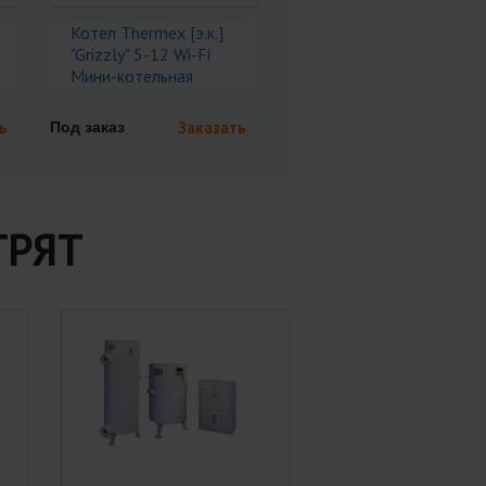
Котел Thermex [э.к.]
"Grizzly" 5-12 Wi-Fi
Мини-котельная
ь
Заказать
Под заказ
ТРЯТ