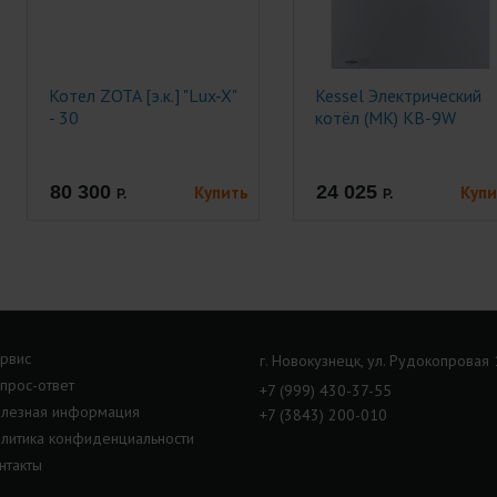
Котел ZOTA [э.к.] "Lux-X"
Kessel Электрический
- 30
котёл (МК) КB-9W
80 300
24 025
Купить
Купи
Р.
Р.
рвис
г. Новокузнецк, ул. Рудокопровая
прос-ответ
+7 (999) 430-37-55
лезная информация
+7 (3843) 200-010
литика конфиденциальности
нтакты