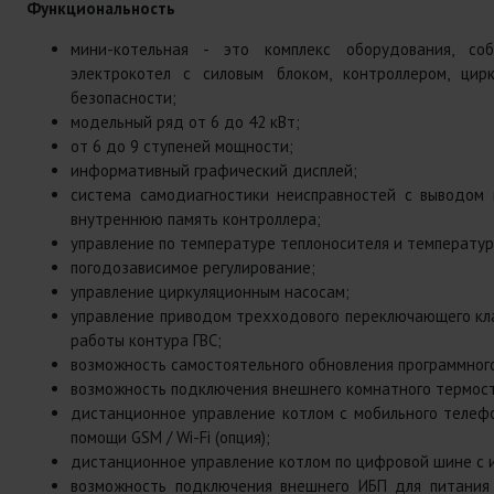
Функциональность
мини-котельная - это комплекс оборудования, со
электрокотел с силовым блоком, контроллером, цир
безопасности;
модельный ряд от 6 до 42 кВт;
от 6 до 9 ступеней мощности;
информативный графический дисплей;
система самодиагностики неисправностей с выводом 
внутреннюю память контроллера;
управление по температуре теплоносителя и температур
погодозависимое регулирование;
управление циркуляционным насосам;
управление приводом трехходового переключающего кла
работы контура ГВС;
возможность самостоятельного обновления программного
возможность подключения внешнего комнатного термоста
дистанционное управление котлом с мобильного телеф
помощи GSM / Wi-Fi (опция);
дистанционное управление котлом по цифровой шине с 
возможность подключения внешнего ИБП для питания 