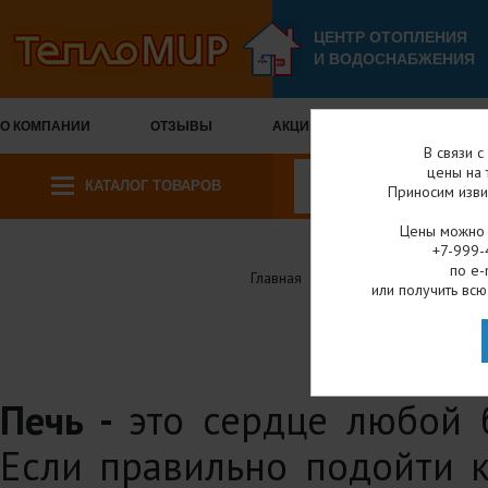
ЦЕНТР ОТОПЛЕНИЯ
И ВОДОСНАБЖЕНИЯ
О КОМПАНИИ
ОТЗЫВЫ
АКЦИИ И СКИДКИ
ОПЛА
В связи 
цены на 
КАТАЛОГ ТОВАРОВ
Приносим изви
Цены можно у
+7-999-
по e-
Главная
Каталог товаров
или получить всю
ПЕЧИ 
Печь -
это сердце любой б
Если правильно подойти к