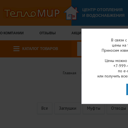
ЦЕНТР ОТОПЛЕНИЯ
И ВОДОСНАБЖЕНИЯ
О КОМПАНИИ
ОТЗЫВЫ
АКЦИИ И СКИДКИ
ОПЛА
В связи 
цены на 
КАТАЛОГ ТОВАРОВ
Приносим изви
Цены можно у
+7-999-
по e-
Главная
Каталог товаров
или получить всю
С
Все
Заглушки
Муфты
Отводы