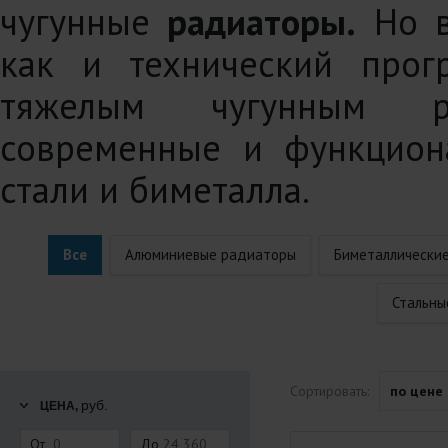
чугунные
радиаторы.
Но в
как и технический прог
тяжелым чугунным р
современные и функцион
стали и биметалла.
Все
Алюминиевые радиаторы
Биметаллически
Стальны
Сортировать:
по цене
руб.
ЦЕНА,
От
До