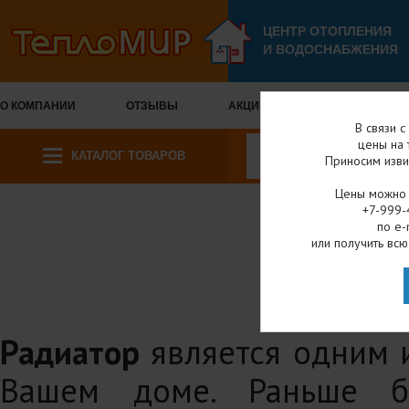
ЦЕНТР ОТОПЛЕНИЯ
И ВОДОСНАБЖЕНИЯ
О КОМПАНИИ
ОТЗЫВЫ
АКЦИИ И СКИДКИ
ОПЛА
В связи 
цены на 
КАТАЛОГ ТОВАРОВ
Приносим изви
Цены можно у
+7-999-
по e-
Главная
Ка
или получить всю
РАД
Радиатор
является одним и
Вашем доме. Раньше б