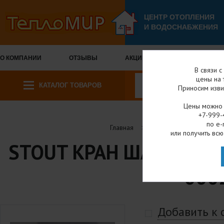
ЦЕНТР ОТОПЛЕНИЯ
И ВОДОСНАБЖЕНИЯ
О КОМПАНИИ
ОТЗЫВЫ
АКЦИИ И СКИДКИ
ОПЛА
В связи 
цены на 
КАТАЛОГ ТОВАРОВ
Приносим изви
Цены можно у
+7-999-
по e-
Главная
Каталог товаров
или получить всю
STOUT КРАН ШАРОВЫЙ ВР
000
Добавить к