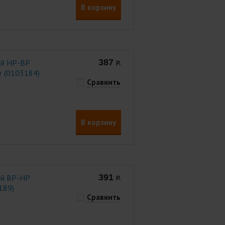
В корзину
387
ой НР-ВР
Р.
рт (0103184)
Сравнить
В корзину
391
ой ВР-НР
Р.
189)
Сравнить