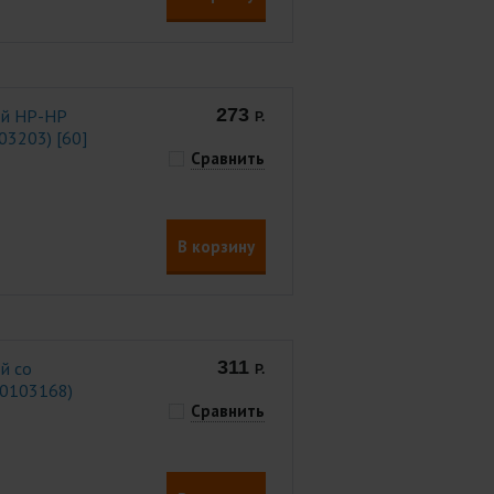
273
ой НР-НР
Р.
03203) [60]
Сравнить
В корзину
311
й со
Р.
(0103168)
Сравнить