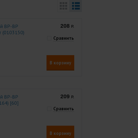
208
ой ВР-ВР
Р.
рт (0103150)
Сравнить
В корзину
209
ой ВР-ВР
Р.
164) [60]
Сравнить
В корзину