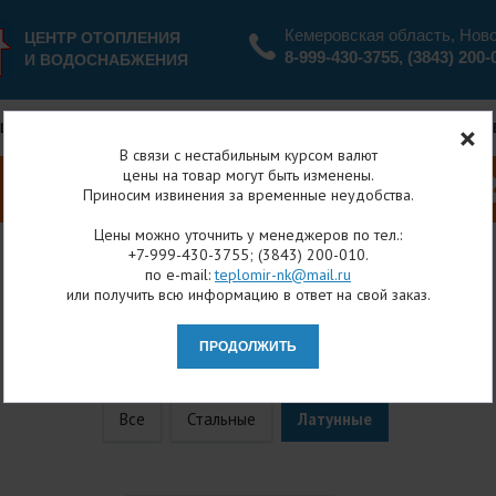
Кемеровская область, Нов
ЦЕНТР ОТОПЛЕНИЯ
8-999-430-3755
,
(3843) 200-
И ВОДОСНАБЖЕНИЯ
ЦИИ И СКИДКИ
ОПЛАТА И ДОСТАВКА
ВОЗВРАТ
В связи с нестабильным курсом валют
цены на товар могут быть изменены.
Приносим извинения за временные неудобства.
Цены можно уточнить у менеджеров по тел.:
+7-999-430-3755; (3843) 200-010.
по e-mail:
teplomir-nk@mail.ru
Главная
Каталог товаров
Шаровые краны
Латунные
или получить всю информацию в ответ на свой заказ.
СТАЛЬНЫЕ КРАНЫ
Все
Стальные
Латунные