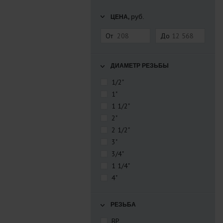
руб.
ЦЕНА,
От
До
ДИАМЕТР РЕЗЬБЫ
1/2"
1"
1 1/2"
2"
2 1/2"
3"
3/4"
1 1/4"
4"
РЕЗЬБА
ВР