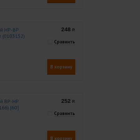
248
ой НР-ВР
Р.
рт (0103152)
Сравнить
В корзину
252
ой ВР-НР
Р.
166) [60]
Сравнить
В корзину