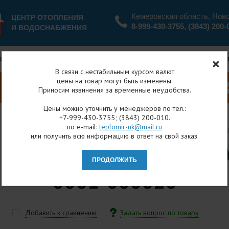
Кемеровская область, Нов
ЦЕНТР ОТОПЛЕНИЯ
8-999-430-3755
,
(3843) 200-
И ВОДОСНАБЖЕНИЯ
ЦИИ И СКИДКИ
ОПЛАТА И ДОСТАВКА
ВОЗВРАТ
В связи с нестабильным курсом валют
цены на товар могут быть изменены.
Приносим извинения за временные неудобства.
Цены можно уточнить у менеджеров по тел.:
+7-999-430-3755; (3843) 200-010.
по e-mail:
teplomir-nk@mail.ru
я
Каталог товаров
Шаровые краны
Латунные
STOUT Кран шаровый ВР 3/4" (рыча
или получить всю информацию в ответ на свой заказ.
ШАРОВЫЙ ВР 3/4" (РЫЧАГ
0001-000020
Добавить к сравнению
Задать вопрос по товару