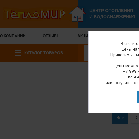
ЦЕНТР ОТОПЛЕНИЯ
И ВОДОСНАБЖЕНИЯ
О КОМПАНИИ
ОТЗЫВЫ
АКЦИИ И СКИДКИ
ОПЛА
В связи 
цены на 
КАТАЛОГ ТОВАРОВ
Приносим изви
Цены можно у
+7-999-
по e-
Главная
Катал
или получить всю
ШАРО
Все
С