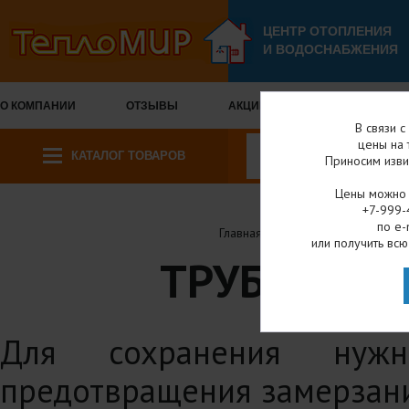
ЦЕНТР ОТОПЛЕНИЯ
И ВОДОСНАБЖЕНИЯ
О КОМПАНИИ
ОТЗЫВЫ
АКЦИИ И СКИДКИ
ОПЛА
В связи 
цены на 
КАТАЛОГ ТОВАРОВ
Приносим изви
Цены можно у
+7-999-
по e-
Главная
Каталог товаров
или получить всю
ТРУБНАЯ Т
Для сохранения нужны
предотвращения замерзания