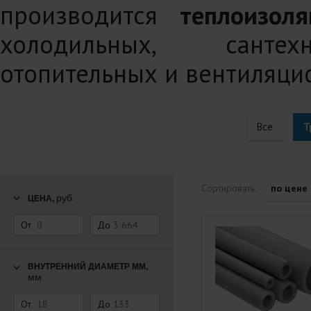
производится
теплоизол
холодильных, сантехн
отопительных и вентиляци
Все
Т
Сортировать:
по цене
руб.
ЦЕНА,
От
До
ВНУТРЕННИЙ ДИАМЕТР ММ,
мм
От
До