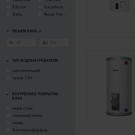
Edisson
Garanterm
Royal Thermo
Ballu
л
ОБЪЕМ БАКА,
От
До
ТИП ВОДОНАГРЕВАТЕЛЯ
накопительный
сухой ТЭН
ВНУТРЕННЕЕ ПОКРЫТИЕ
БАКА
нерж.сталь
стеклокерамика
эмаль
Биостеклофарфор