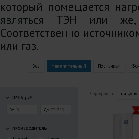
который помещается нагр
являться ТЭН или же, 
Соответственно источнико
или газ.
Все
Накопительный
Проточный
Бо
Сортировать:
по цене
руб.
ЦЕНА,
От
До
ПРОИЗВОДИТЕЛЬ
Electrolux
Thermex