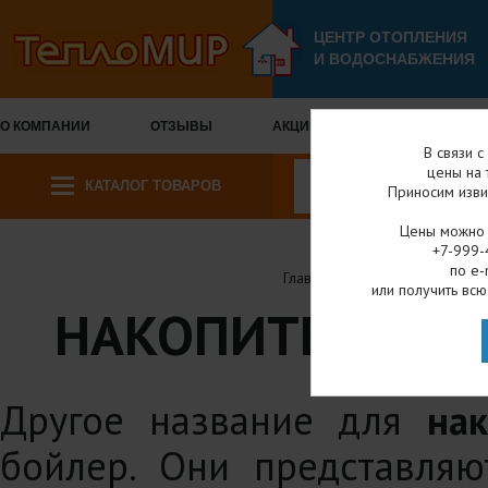
ЦЕНТР ОТОПЛЕНИЯ
И ВОДОСНАБЖЕНИЯ
О КОМПАНИИ
ОТЗЫВЫ
АКЦИИ И СКИДКИ
ОПЛА
В связи 
цены на 
КАТАЛОГ ТОВАРОВ
Приносим изви
Цены можно у
+7-999-
по e-
Главная
Каталог товаров
или получить всю
НАКОПИТЕЛЬНЫЕ
Другое название для
нак
бойлер. Они представляю