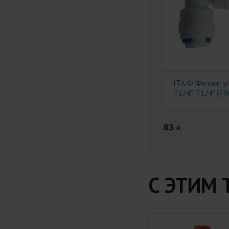
ITA Ф Фитинг у
Т1/4"-T1/4" (F9
63
Р.
С ЭТИМ