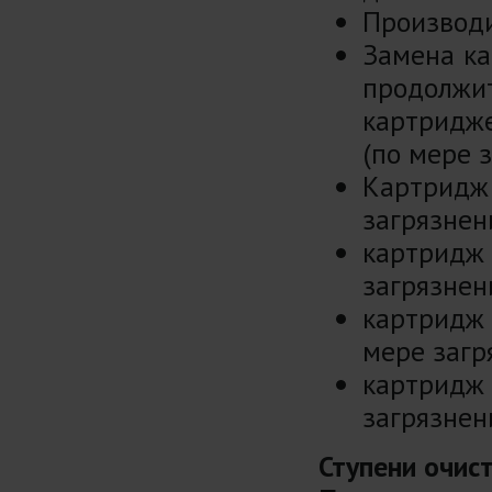
Производи
Замена ка
продолж
картридж
(по мере з
Картридж 
загрязнени
картридж 
загрязнени
картридж
мере загр
картридж
загрязнени
Ступени очис