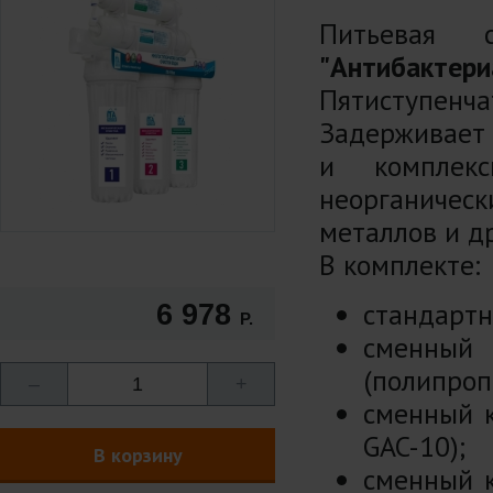
Питьевая
"Антибактери
Пятиступенча
Задерживает 
и комплекс
неорганиче
металлов и д
В комплекте:
стандартн
6 978
Р.
сменный
(полипроп
–
1
+
сменный к
GAC-10);
В корзину
сменный к