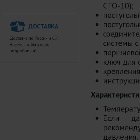
СТО-10);
постуголь
постуголь
ДОСТАВКА
соединит
Доставка по России и СНГ!
системы с
Нажми, чтобы узнать
поршневой
подробности!
ключ для 
крепления
инструкци
Характеристи
Температу
Если да
рекоменд
давления.