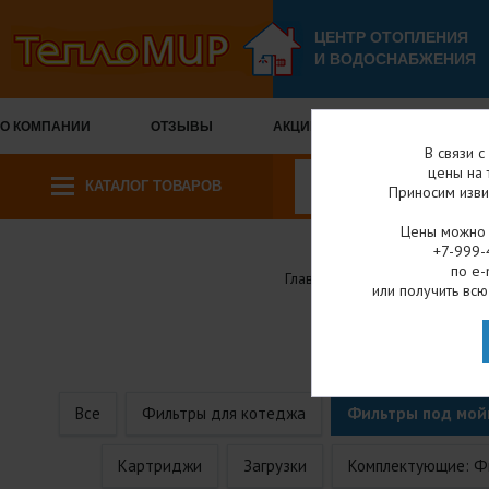
ЦЕНТР ОТОПЛЕНИЯ
И ВОДОСНАБЖЕНИЯ
О КОМПАНИИ
ОТЗЫВЫ
АКЦИИ И СКИДКИ
ОПЛА
В связи 
цены на 
КАТАЛОГ ТОВАРОВ
Приносим изви
Цены можно у
+7-999-
по e-
Главная
Каталог товаров
или получить всю
ФИЛЬТР
Все
Фильтры для котеджа
Фильтры под мой
Картриджи
Загрузки
Комплектующие: Ф