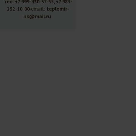
тел.
+7 999-430-37-55, +7 983-
email:
teplomir-
252-10-00
nk@mail.ru