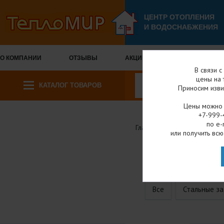
ЦЕНТР ОТОПЛЕНИЯ
И ВОДОСНАБЖЕНИЯ
О КОМПАНИИ
ОТЗЫВЫ
АКЦИИ И СКИДКИ
ОПЛА
В связи 
цены на 
КАТАЛОГ ТОВАРОВ
Приносим изви
Цены можно у
+7-999-
по e-
Главная
Каталог товар
или получить всю
ЧУГУНН
Все
Стальные з