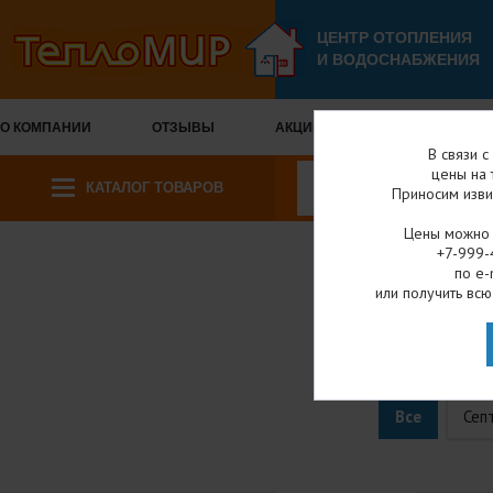
ЦЕНТР ОТОПЛЕНИЯ
И ВОДОСНАБЖЕНИЯ
О КОМПАНИИ
ОТЗЫВЫ
АКЦИИ И СКИДКИ
ОПЛА
В связи 
цены на 
КАТАЛОГ ТОВАРОВ
Приносим изви
Цены можно у
+7-999-
по e-
Главная
К
или получить всю
С
Все
Сеп