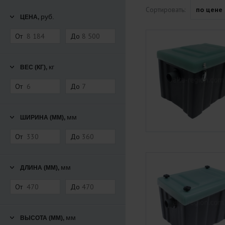
Сортировать:
по цене
руб.
ЦЕНА,
От
До
кг
ВЕС (КГ),
От
До
мм
ШИРИНА (ММ),
От
До
мм
ДЛИНА (ММ),
От
До
мм
ВЫСОТА (ММ),