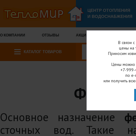
ЦЕНТР ОТОПЛЕНИЯ
И ВОДОСНАБЖЕНИЯ
О КОМПАНИИ
ОТЗЫВЫ
АКЦИИ И СКИДКИ
ОПЛА
В связи 
цены на 
КАТАЛОГ ТОВАРОВ
Приносим изви
Цены можно у
+7-999-
по e-
Главная
Каталог 
или получить всю
ФЕКАЛЬ
Основное назначение
ф
сточных вод. Такие н