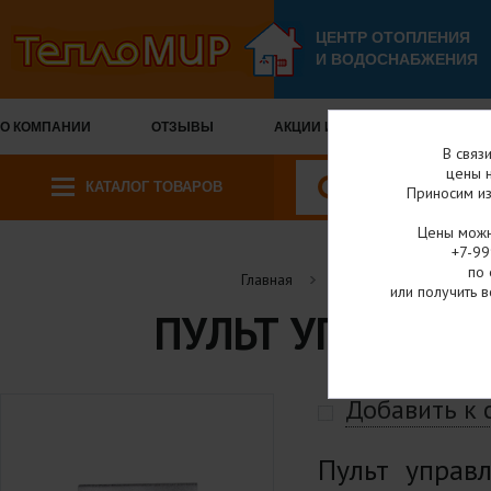
ЦЕНТР ОТОПЛЕНИЯ
И ВОДОСНАБЖЕНИЯ
О КОМПАНИИ
ОТЗЫВЫ
АКЦИИ И СКИДКИ
ОПЛА
В связ
цены н
КАТАЛОГ ТОВАРОВ
Приносим из
Цены можн
+7-99
по 
Главная
Каталог товаров
или получить в
ПУЛЬТ УПРАВЛЕ
Добавить к
Пульт управ