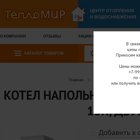
ЦЕНТР ОТОПЛЕНИЯ
И ВОДОСНАБЖЕНИЯ
О КОМПАНИИ
ОТЗЫВЫ
АКЦИИ И СКИДКИ
ОПЛА
В связ
цены н
КАТАЛОГ ТОВАРОВ
Приносим из
Цены можн
+7-99
по 
Главная
Каталог товаров
или получить в
КОТЕЛ НАПОЛЬНЫЙ ЖИД
13K, ДВ
Добавить к