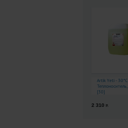
Artik Yеti - 30°C
Теплоноситель, 
[30]
2 310
Р.