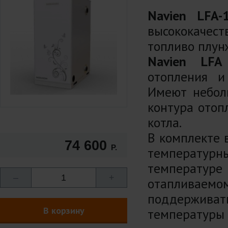
Navien LFA-
высококачес
топливо плун
Navien LFA
отопления и
Имеют небол
контура отоп
котла.
В комплекте 
74 600
Р.
температурны
температуре 
–
1
+
отапливаемо
поддерживат
В корзину
температуры 