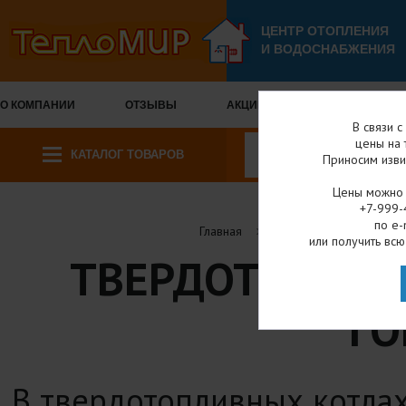
ЦЕНТР ОТОПЛЕНИЯ
И ВОДОСНАБЖЕНИЯ
О КОМПАНИИ
ОТЗЫВЫ
АКЦИИ И СКИДКИ
ОПЛА
В связи 
цены на 
КАТАЛОГ ТОВАРОВ
Приносим изви
Цены можно у
+7-999-
по e-
Главная
Каталог товаров
или получить всю
ТВЕРДОТОПЛИВ
ГО
В твердотопливных котлах