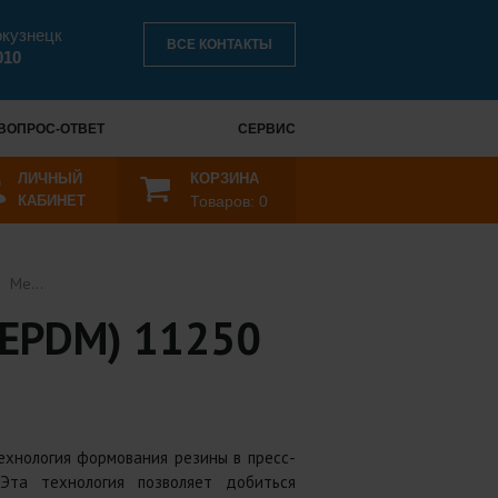
окузнецк
ВСЕ КОНТАКТЫ
010
ВОПРОС-ОТВЕТ
СЕРВИС
ЛИЧНЫЙ
КОРЗИНА
КАБИНЕТ
Товаров:
0
Мембрана UNIPUMP 50л/90 (резина EPDM) 11250
EPDM) 11250
ехнология формования резины в пресс-
Эта технология позволяет добиться