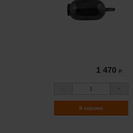
1 470
Р.
–
1
+
В корзину