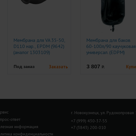
Мембрана для VA 35-50,
Мембрана для баков
D110 нар., EPDM (9642)
60-100л/90 каучуковая
(аналог 1303109)
универсал. (EDPM)
(V42080)
3 807
Заказать
Купи
Под заказ
Р.
рвис
г. Новокузнецк, ул. Рудокопровая
прос-ответ
+7 (999) 430-37-55
лезная информация
+7 (3843) 200-010
литика конфиденциальности