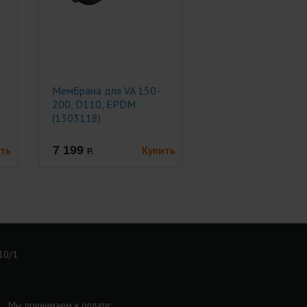
Мембрана для VA 150-
200, D110, EPDM
(1303118)
7 199
ть
Купить
Р.
 10/1
Мы принимаем к оплате: