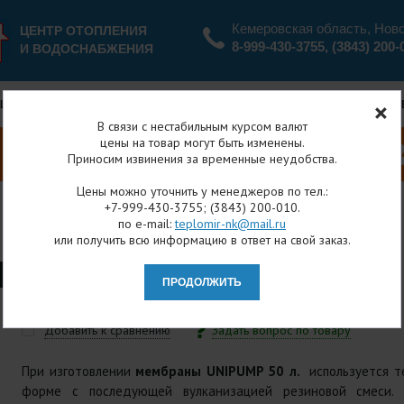
Кемеровская область, Нов
ЦЕНТР ОТОПЛЕНИЯ
8-999-430-3755
,
(3843) 200-
И ВОДОСНАБЖЕНИЯ
ЦИИ И СКИДКИ
ОПЛАТА И ДОСТАВКА
ВОЗВРАТ
В связи с нестабильным курсом валют
цены на товар могут быть изменены.
Приносим извинения за временные неудобства.
Цены можно уточнить у менеджеров по тел.:
+7-999-430-3755; (3843) 200-010.
по e-mail:
teplomir-nk@mail.ru
я
Каталог товаров
Расширительные баки
Мембраны
или получить всю информацию в ответ на свой заказ.
NIPUMP 50Л/90 (РЕЗИНА 
Добавить к сравнению
Задать вопрос по товару
При изготовлении
мембраны UNIPUMP 50 л.
используется т
форме с последующей вулканизацией резиновой смеси. 