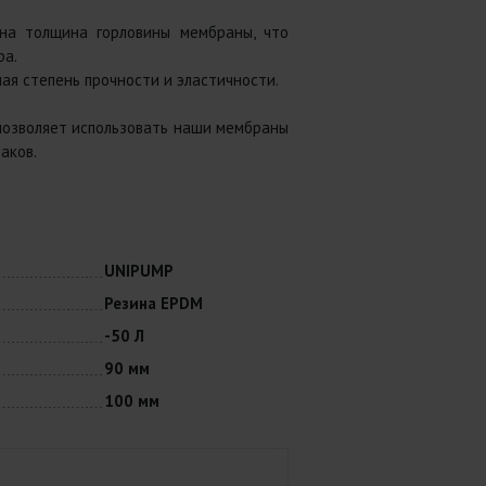
ена толщина горловины мембраны, что
ра.
я степень прочности и эластичности.
 позволяет использовать наши мембраны
аков.
UNIPUMP
Резина EPDM
-50 Л
90 мм
100 мм