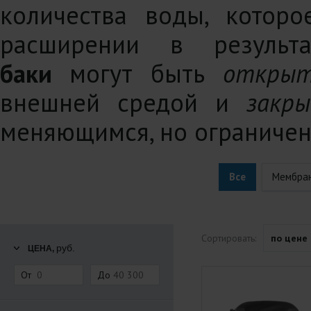
количества воды, котор
расширении в результ
баки
могут быть
откры
внешней средой и
закр
меняющимся, но ограниче
Все
Мембра
Сортировать:
по цене
руб.
ЦЕНА,
От
До