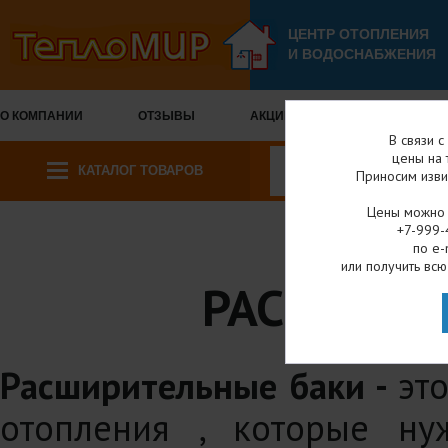
ЦЕНТР ОТОПЛЕНИЯ
И ВОДОСНАБЖЕНИЯ
О КОМПАНИИ
ОТЗЫВЫ
АКЦИИ И СКИДКИ
ОПЛА
В связи 
цены на 
КАТАЛОГ ТОВАРОВ
Приносим изви
Цены можно у
+7-999-
по e-
Главная
Каталог
или получить всю
РАСШИРИТ
Расширительные баки -
эт
отопления , которые н